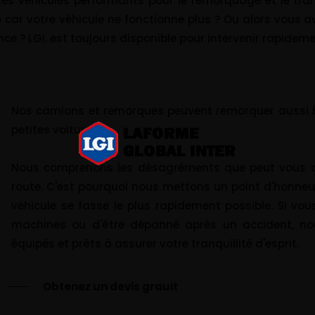
 ses véhicules performants pour le remorquage et le tr
 car votre véhicule ne fonctionne plus ? Ou alors vous a
nce ? LGI. est toujours disponible pour intervenir rapidem
Nos camions et remorques peuvent remorquer aussi b
petites voitures.
Nous comprenons les désagréments que peut vous cau
route. C'est pourquoi nous mettons un point d'honne
véhicule se fasse le plus rapidement possible. Si vo
machines ou d'être dépanné après un accident, no
équipés et prêts à assurer votre tranquillité d'esprit.
Obtenez un devis grauit