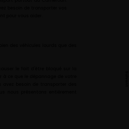
ansport partout au Cameroun.
vez besoin de transporter vos
ent pour vous aider.
ien des véhicules lourds que des
ser le fait d'être bloqué sur la
Suivan
ur à ce que le dépannage de votre
us avez besoin de transporter des
us nous présentons entièrement