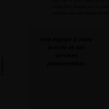
LGI met à votre disposition
Vous êtes bloqué sur la route
affaires sur une longue dista
Une équipe à votre
écoute et des
services
Précédent
personnalisés