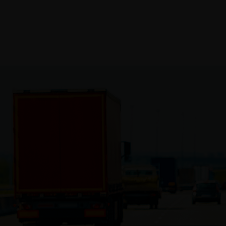
Expedier un colis
lis
Carrière